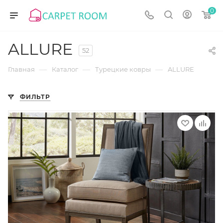
0
ALLURE
52
—
—
—
Главная
Каталог
Турецкие ковры
ALLURE
ФИЛЬТР